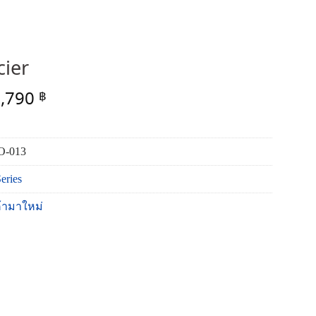
cier
riginal
Current
1,790
฿
rice
price
as:
is:
,990 ฿.
1,790 ฿.
O-013
eries
ค้ามาใหม่