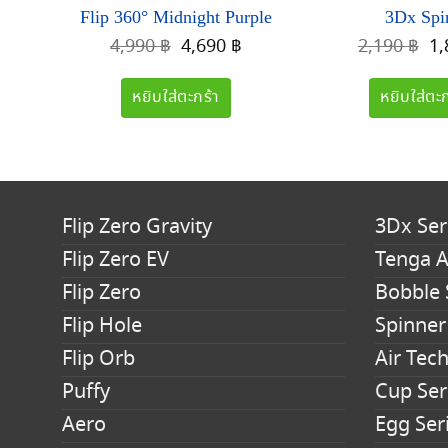
Flip 360° Midnight Purple
3Dx Spir
Original
Current
Or
4,990
฿
4,690
฿
2,190
฿
1
price
price
pr
was:
is:
wa
หยิบใส่ตะกร้า
หยิบใส่ตะก
4,990 ฿.
4,690 ฿.
2,
Flip Zero Gravity
3Dx Ser
Flip Zero EV
Tenga A
Flip Zero
Bobble 
Flip Hole
Spinner
Flip Orb
Air Tech
Puffy
Cup Ser
Aero
Egg Ser