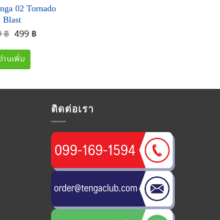
nga 02 Tornado
Blast
Original
Current
9
฿
499
฿
price
price
was:
is:
อ่านเพิ่ม
549 ฿.
499 ฿.
ติดต่อเรา