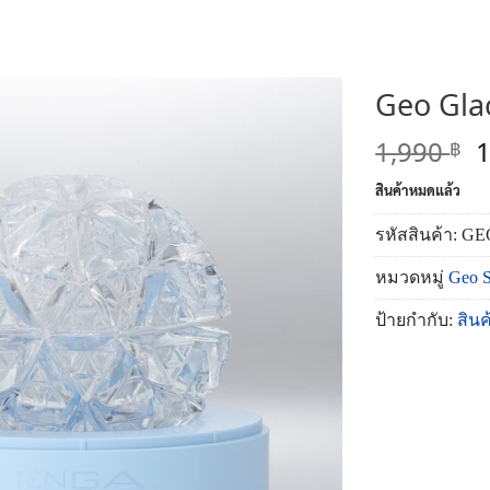
Geo Gla
O
1,990
฿
p
สินค้าหมดแล้ว
w
1
รหัสสินค้า:
GE
หมวดหมู่
Geo S
ป้ายกำกับ:
สิน