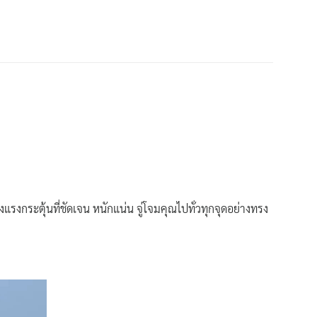
งกระตุ้นที่ชัดเจน หนักแน่น จู่โจมคุณไปทั่วทุกจุดอย่างทรง