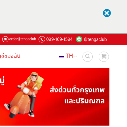
ญชีของฉัน
TH