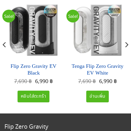
Sale!
Sale!
Flip Zero Gravity EV
Tenga Flip Zero Gravity
Black
EV White
ent
Original
Current
Original
Curre
7,690
฿
6,990
฿
7,690
฿
6,990
฿
e
price
price
price
price
was:
is:
was:
is:
หยิบใส่ตะกร้า
อ่านเพิ่ม
0 ฿.
7,690 ฿.
6,990 ฿.
7,690 ฿.
6,990
Flip Zero Gravity